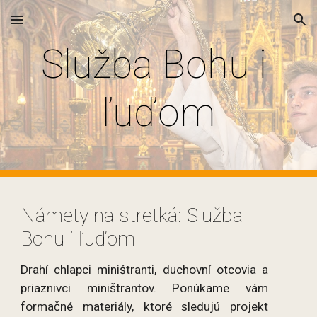
Skip to main content
Skip to navigation
Služba Bohu i 
ľuďom
Námety na stretká: Služba 
Bohu i ľuďom
Drahí chlapci miništranti, duchovní otcovia a
priaznivci miništrantov. Ponúkame vám
formačné materiály, ktoré sledujú projekt